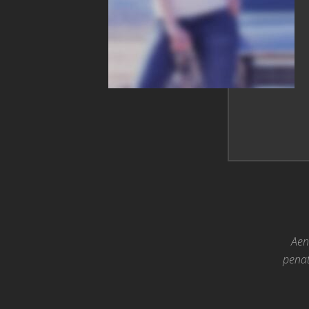
Aen
penat