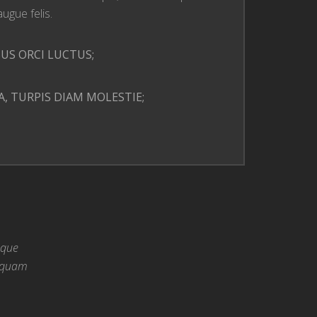
ugue felis.
US ORCI LUCTUS;
A, TURPIS DIAM MOLESTIE;
oque
liquam