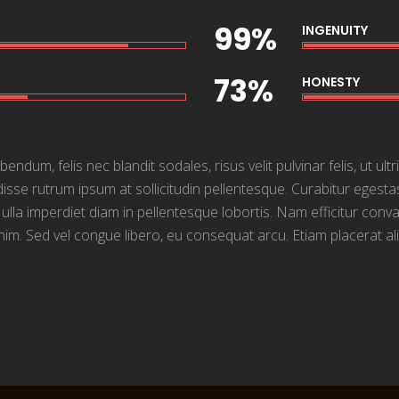
99%
INGENUITY
73%
HONESTY
m, felis nec blandit sodales, risus velit pulvinar felis, ut ultri
sse rutrum ipsum at sollicitudin pellentesque. Curabitur egesta
Nulla imperdiet diam in pellentesque lobortis. Nam efficitur conval
im. Sed vel congue libero, eu consequat arcu. Etiam placerat ali